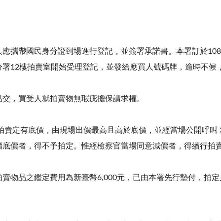
應攜帶國民身分證到場進行登記，並簽署承諾書。本署訂於108年
分署12樓拍賣室開始受理登記，並發給應買人號碼牌，逾時不候
點交，買受人就拍賣物無瑕疵擔保請求權。
次拍賣定有底價，由現場出價最高且高於底價，並經當場公開呼叫
價底價者，得不予拍定。惟經檢察官當場同意減價者，得續行拍賣
拍賣物品之鑑定費用為新臺幣6,000元，已由本署先行墊付，拍