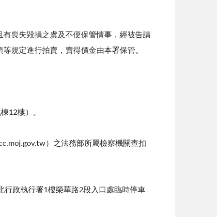
且有喪失毀損之虞及不便保管情事，經被告請
項等規定進行拍賣，賣得價金由本署保管。
棟12樓）。
.moj.gov.tw）之法務部所屬檢察機關查扣
新北行政執行署1樓榮華路2段入口處臨時停車