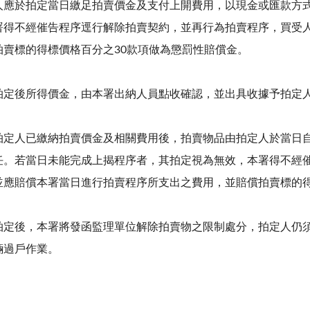
人應於拍定當日繳足拍賣價金及支付上開費用，以現金或匯款方
署得不經催告程序逕行解除拍賣契約，並再行為拍賣程序，買受
拍賣標的得標價格百分之30款項做為懲罰性賠償金。
拍定後所得價金，由本署出納人員點收確認，並出具收據予拍定
拍定人已繳納拍賣價金及相關費用後，拍賣物品由拍定人於當日
任。若當日未能完成上揭程序者，其拍定視為無效，本署得不經
並應賠償本署當日進行拍賣程序所支出之費用，並賠償拍賣標的得
拍定後，本署將發函監理單位解除拍賣物之限制處分，拍定人仍
輛過戶作業。