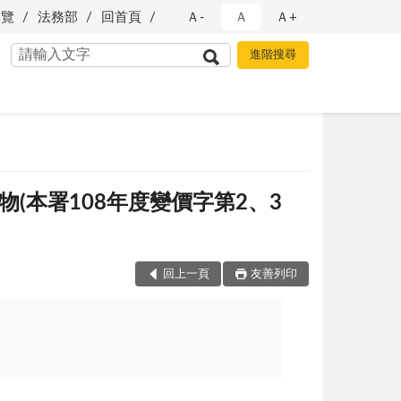
導覽
法務部
回首頁
Ａ-
Ａ
Ａ+
物(本署108年度變價字第2、3
回上一頁
友善列印