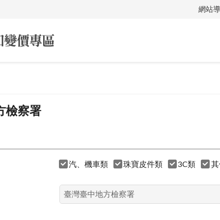
網站
方檢察署
汽、機車類
珠寶皮件類
3C類
其
：
：