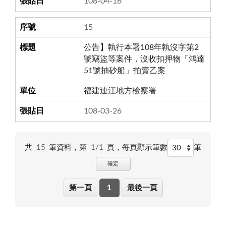
108-04-16
15
公告】執行本署108年執沒字第2
號竊盜等案件，沒收扣押物「鴻達
51號抽砂船」拍賣乙案
福建連江地方檢察署
108-03-26
共
15
筆資料，第
1/1
頁，
每頁顯示筆數
筆
確定
第一頁
1
最後一頁