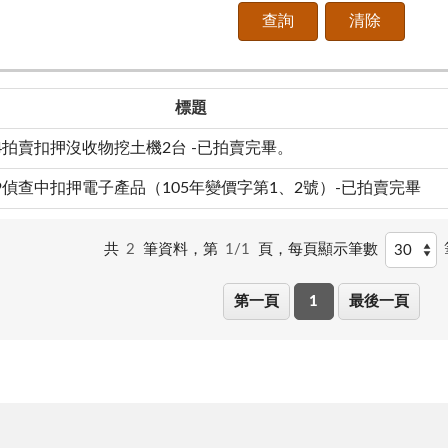
標題
524拍賣扣押沒收物挖土機2台 -已拍賣完畢。
119偵查中扣押電子產品（105年變價字第1、2號）-已拍賣完畢
共
2
筆資料，第
1/1
頁，
每頁顯示筆數
第一頁
1
最後一頁