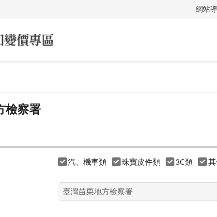
網站
方檢察署
汽、機車類
珠寶皮件類
3C類
其
：
：