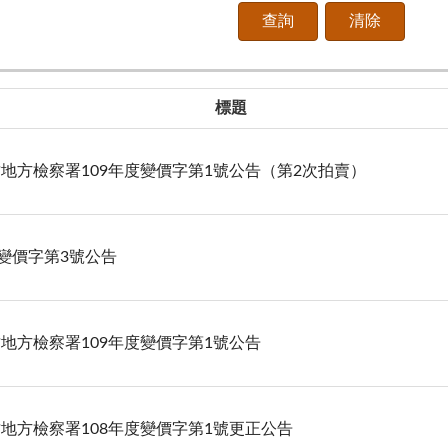
標題
地方檢察署109年度變價字第1號公告（第2次拍賣）
度變價字第3號公告
地方檢察署109年度變價字第1號公告
地方檢察署108年度變價字第1號更正公告