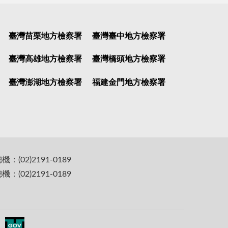
臺灣苗栗地方檢察署
臺灣臺中地方檢察署
臺灣高雄地方檢察署
臺灣橋頭地方檢察署
臺灣澎湖地方檢察署
福建金門地方檢察署
(02)2191-0189
(02)2191-0189