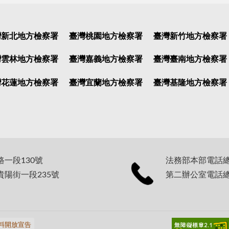
灣新北地方檢察署
臺灣桃園地方檢察署
臺灣新竹地方檢察署
灣雲林地方檢察署
臺灣嘉義地方檢察署
臺灣臺南地方檢察署
灣花蓮地方檢察署
臺灣宜蘭地方檢察署
臺灣基隆地方檢察署
路一段130號
法務部本部電話總機：
貴陽街一段235號
第二辦公室電話總機：
料開放宣告