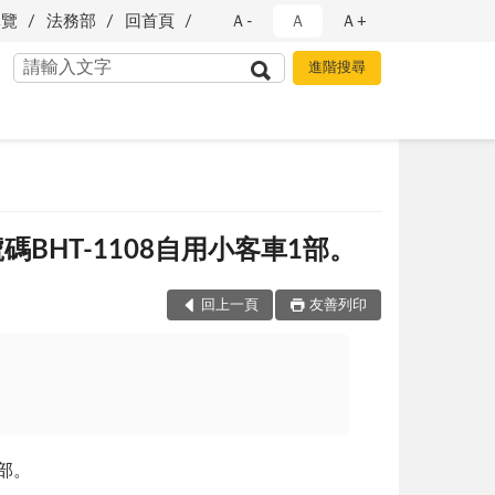
導覽
法務部
回首頁
Ａ-
Ａ
Ａ+
BHT-1108自用小客車1部。
回上一頁
友善列印
1部。