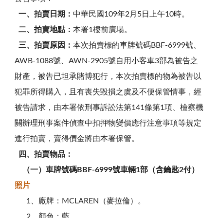
一、拍賣日期：
中華民國109年2月5日上午10時。
二、拍賣地點：
本署1樓前廣場。
三、拍賣原因：
本次拍賣標的車牌號碼BBF-6999號、
AWB-1088號、AWN-2905號自用小客車3部為被告之
財產，被告已坦承賭博犯行，本次拍賣標的物為被告以
犯罪所得購入，且有喪失毀損之虞及不便保管情事，經
被告請求，由本署依刑事訴訟法第141條第1項、檢察機
關辦理刑事案件偵查中扣押物變價應行注意事項等規定
進行拍賣，賣得價金將由本署保管。
四、拍賣物品：
（一）車牌號碼BBF-6999號車輛1部（含鑰匙2付）
照片
1、廠牌：MCLAREN（麥拉倫）。
2、顏色：藍。