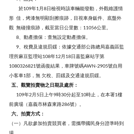
於109年1月8日檢視時該車輛能發動，外觀維護情
形 佳，烤漆無明顯刮擦痕跡，目視車身鈑件、底盤外
觀 無碰撞痕跡，截至當日公里數：11056公里。
8、動產擔保：查無設定動產擔保。
9、稅費及違規罰鍰：依據交通部公路總局嘉義區監
理所麻豆監理站108年12月18日嘉監麻站字第
1080326821號函復結果，車牌號碼AWN-2905號自用
小客車1部，無 欠稅、罰鍰及交通違規罰鍰。
五、觀覽拍賣物之日期及處所：
109年2月5日上午9時30分起至10時止，在本署1樓
前廣場（嘉義市林森東路286號）。
六、拍賣方式：
（一）凡欲參加拍賣競買者，需攜帶國民身分證準時到
場。