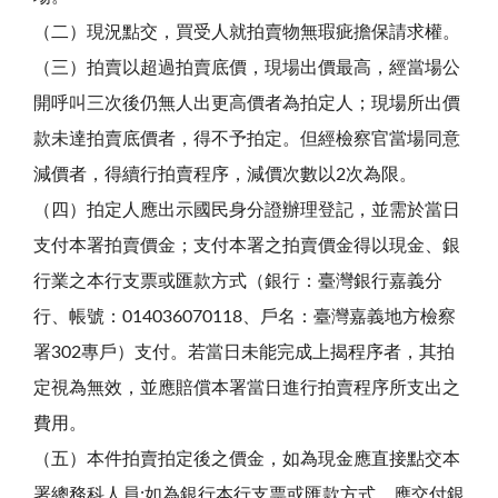
（二）現況點交，買受人就拍賣物無瑕疵擔保請求權。
（三）拍賣以超過拍賣底價，現場出價最高，經當場公
開呼叫三次後仍無人出更高價者為拍定人；現場所出價
款未達拍賣底價者，得不予拍定。但經檢察官當場同意
減價者，得續行拍賣程序，減價次數以2次為限。
（四）拍定人應出示國民身分證辦理登記，並需於當日
支付本署拍賣價金；支付本署之拍賣價金得以現金、銀
行業之本行支票或匯款方式（銀行：臺灣銀行嘉義分
行、帳號：014036070118、戶名：臺灣嘉義地方檢察
署302專戶）支付。若當日未能完成上揭程序者，其拍
定視為無效，並應賠償本署當日進行拍賣程序所支出之
費用。
（五）本件拍賣拍定後之價金，如為現金應直接點交本
署總務科人員;如為銀行本行支票或匯款方式，應交付銀