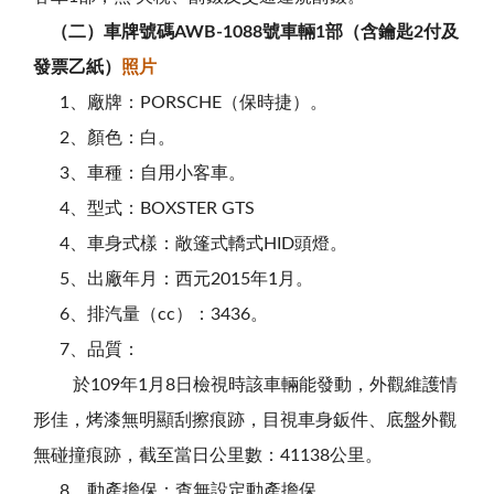
（二）車牌號碼AWB-1088號車輛1部（含鑰匙2付及
發票乙紙）
照片
1、廠牌：PORSCHE（保時捷）。
2、顏色：白。
3、車種：自用小客車。
4、型式：BOXSTER GTS
4、車身式樣：敞篷式轎式HID頭燈。
5、出廠年月：西元2015年1月。
6、排汽量（cc）：3436。
7、品質：
於109年1月8日檢視時該車輛能發動，外觀維護情
形佳
，烤漆無明顯刮擦痕跡，目視車身鈑件、底盤外觀
無碰撞痕跡，截至當日公里數：41138公里。
8、動產擔保：查無設定動產擔保。