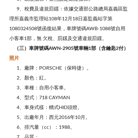
9、稅費及違規罰鍰：依據交通部公路總局嘉義區監
理所嘉義市監理站108年12月18日嘉監義站字第
1080324508號函復結果，車牌號碼AWB-1088號自用
小客車1部，無 欠稅、罰鍰及交通違規罰鍰。
（三）車牌號碼AWN-2905號車輛1部（含鑰匙2付）
照片
1、廠牌：PORSCHE（保時捷）。
2、顏色：紅。
3、車種：自用小客車。
4、型式：718 CAYMAN
4、車身式樣：轎式HID頭燈。
5、出廠年月：西元2016年10月。
6、排汽量（cc）：1988。
7、品質：