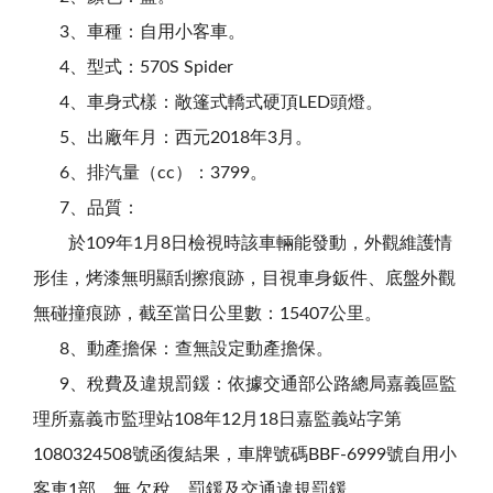
3、車種：自用小客車。
4、型式：570S Spider
4、車身式樣：敞篷式轎式硬頂LED頭燈。
5、出廠年月：西元2018年3月。
6、排汽量（cc）：3799。
7、品質：
於109年1月8日檢視時該車輛能發動，外觀維護情
形佳，烤漆無明顯刮擦痕跡，目視車身鈑件、底盤外觀
無碰撞痕跡，截至當日公里數：15407公里。
8、動產擔保：查無設定動產擔保。
9、稅費及違規罰鍰：依據交通部公路總局嘉義區監
理所嘉義市監理站108年12月18日嘉監義站字第
1080324508號函復結果，車牌號碼BBF-6999號自用小
客車1部，無 欠稅、罰鍰及交通違規罰鍰。