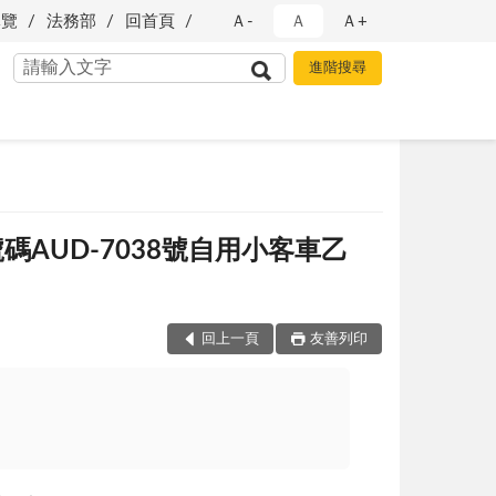
導覽
法務部
回首頁
Ａ-
Ａ
Ａ+
AUD-7038號自用小客車乙
回上一頁
友善列印