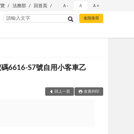
導覽
法務部
回首頁
Ａ-
Ａ
Ａ+
6616-S7號自用小客車乙
回上一頁
友善列印