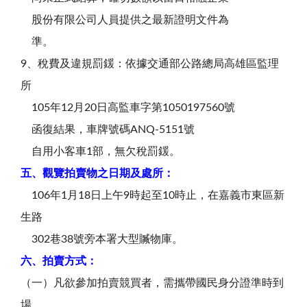
股份有限公司人員提供之最新證明文件為
準。
9、稅費及違規罰鍰：依據交通部公路總局高雄區監理
所
105年12月20日高監車字第1050197560號
函復結果，車牌號碼ANQ-5151號
自用小客車1部，無欠稅罰鍰。
五、觀覽拍賣物之日期及處所：
106年1月18日上午9時起至10時止，在嘉義市東區新
生路
302巷38號旁本署大型贓物庫。
六、拍賣方式：
（一）凡欲參加拍賣競買者，需攜帶國民身分證準時到
場。