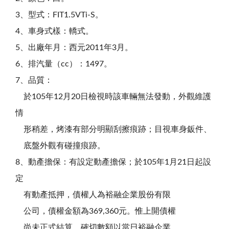
3、型式：FIT1.5VTi-S。
4、車身式樣：轎式。
5、出廠年月：西元2011年3月。
6、排汽量（cc）：1497。
7、品質：
於105年12月20日檢視時該車輛無法發動，外觀維護
情
形稍差，烤漆有部分明顯刮擦痕跡；目視車身鈑件、
底盤外觀有碰撞痕跡。
8、動產擔保：有設定動產擔保；於105年1月21日起設
定
有動產抵押，債權人為裕融企業股份有限
公司，債權金額為369,360元。惟上開債權
尚未正式結算，確切數額以當日裕融企業