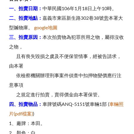
一、拍賣日期：
中華民國106年1月18日上午10時。
二、拍賣地點：
嘉義市東區新生路302巷38號
旁
本署大
型贓物庫。
google地圖
三、拍賣原因：
本次拍賣物為犯罪所用之物，屬得沒收
之物，
且有喪失毀損之虞及不便保管情事，經被告請求，
由本署
依檢察機關辦理刑事案件偵查中扣押物變價應行注
意事項
之規定進行拍賣，賣得價金由本署保管。
四、拍賣物品：
車牌號碼ANQ-5151號車輛1部 (
車輛照
片(pdf檔案)
)
1、廠牌：本田。
2、顏色：白。