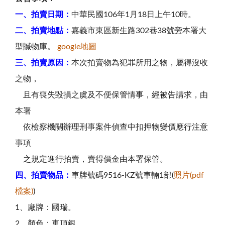
一、拍賣日期：
中華民國106年1月18日上午10時。
二、拍賣地點：
嘉義市東區新生路302巷38號
旁
本署大
型贓物庫。
google地圖
三、拍賣原因：
本次拍賣物為犯罪所用之物，屬得沒收
之物，
且有喪失毀損之虞及不便保管情事，經被告請求，由
本署
依檢察機關辦理刑事案件偵查中扣押物變價應行注意
事項
之規定進行拍賣，賣得價金由本署保管。
四、拍賣物品：
車牌號碼9516-KZ號車輛1部(
照片(pdf
檔案)
)
1、廠牌：國瑞。
2、顏色：車頂銀。