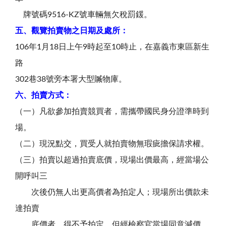
牌號碼9516-KZ號車輛無欠稅罰鍰。
五、觀覽拍賣物之日期及處所：
106年1月18日上午9時起至10時止，在嘉義市東區新生
路
302巷38號旁本署大型贓物庫。
六、拍賣方式：
（一）凡欲參加拍賣競買者，需攜帶國民身分證準時到
場。
（二）現況點交，買受人就拍賣物無瑕疵擔保請求權。
（三）拍賣以超過拍賣底價，現場出價最高，經當場公
開呼叫三
次後仍無人出更高價者為拍定人；現場所出價款未
達拍賣
底價者，得不予拍定。但經檢察官當場同意減價