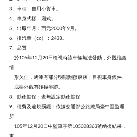
3、車種：自用小貨車。
4、車身式樣：廂式。
5、出廠年月：西元2000年9月。
6、排汽量（cc）：2438。
7、品質：
於105年12月20日檢視時該車輛無法發動，外觀維護
情
形欠佳，烤漆有部分明顯刮擦痕跡；目視車身鈑件、
底盤外觀有碰撞痕跡。
8、動產擔保：查無設定動產擔保。
9、稅費及違規罰鍰：依據交通部公路總局臺中區監理
所
105年12月20日中監車字第105028363號函復結果，
車