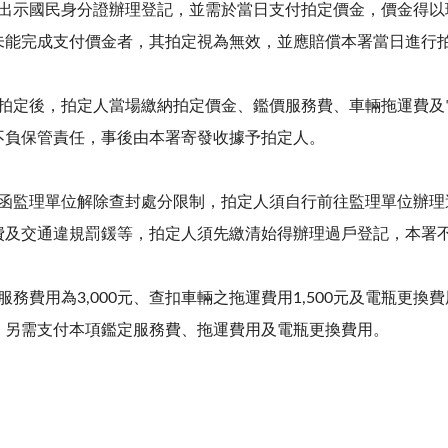
人應出示國民身分證辦理登記，並需於當日支付拍定價金，價金得
未能完成支付價金者，其拍定視為無效，並應賠償本署當日進行
拍賣拍定後，拍定人當場繳納拍定價金、鑑價服務費、車輛拖運費
不負保管責任，事後由本署寄發收據予拍定人。
將發函監理單位解除查封處分限制，拍定人須自行前往監理單位辦
費及交通違規罰鍰等，拍定人須先繳清始得辦理過戶登記，本署
定服務費用為3,000元、查扣車輛之拖運費用1,500元及電瓶更換
，另需支付本項鑑定服務費、拖運費用及電瓶更換費用。