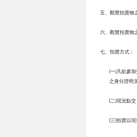
五、觀覽拍賣物之
六、觀覽拍賣物
七、拍賣方式：
(一)凡欲
之身分證明
(二)現況點
(三)拍賣