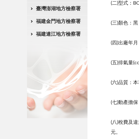
(二)型式：BO
臺灣澎湖地方檢察署
福建金門地方檢察署
(三)顏色：黑
福建連江地方檢察署
(四)出廠年月
(五)排氣量(cc
(六)品質：
(七)動產擔
(八)稅費及
元。