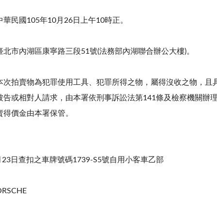
華民國105年10月26日上午10時正。
北市內湖區康寧路三段51號(法務部內湖聯合辦公大樓)。
本次拍賣物為犯罪使用工具、犯罪所得之物，屬得沒收之物，且
被告或相對人請求，由本署依刑事訴訟法第141條及檢察機關辦
賣得價金由本署保管。
月23日查扣之車牌號碼1739-S5號自用小客車乙部
RSCHE