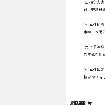
(四)拍定
付，若當日
(五)本件
車輛，本署
(六)本署
汽車燃料用
(七)本件鑑
拍定價金時
相關圖片