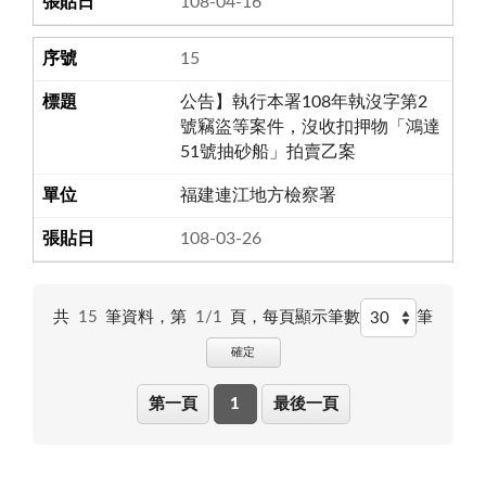
108-04-16
15
公告】執行本署108年執沒字第2
號竊盜等案件，沒收扣押物「鴻達
51號抽砂船」拍賣乙案
福建連江地方檢察署
108-03-26
共
15
筆資料，第
1/1
頁，
每頁顯示筆數
筆
確定
第一頁
1
最後一頁