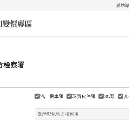
網站
方檢察署
汽、機車類
珠寶皮件類
3C類
其
：
：