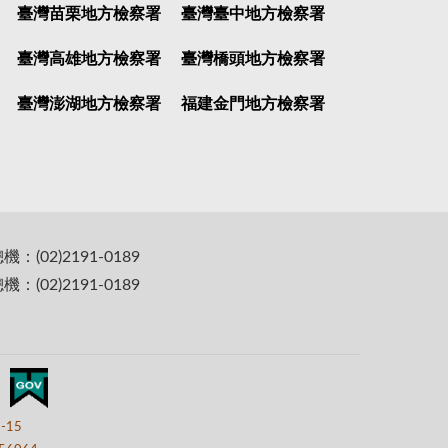
臺灣苗栗地方檢察署
臺灣臺中地方檢察署
臺灣高雄地方檢察署
臺灣橋頭地方檢察署
臺灣澎湖地方檢察署
福建金門地方檢察署
(02)2191-0189
(02)2191-0189
7-15