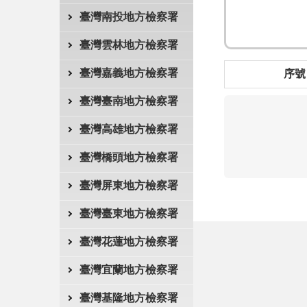
臺灣南投地方檢察署
臺灣雲林地方檢察署
臺灣嘉義地方檢察署
序號
臺灣臺南地方檢察署
臺灣高雄地方檢察署
臺灣橋頭地方檢察署
臺灣屏東地方檢察署
臺灣臺東地方檢察署
臺灣花蓮地方檢察署
臺灣宜蘭地方檢察署
臺灣基隆地方檢察署