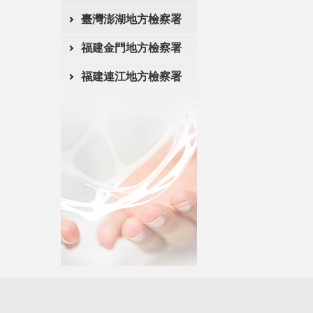
臺灣澎湖地方檢察署
福建金門地方檢察署
福建連江地方檢察署