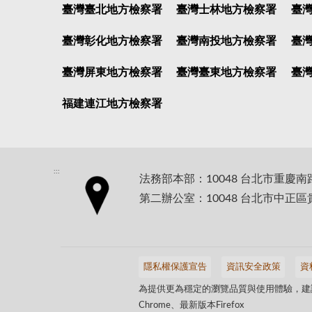
臺灣臺北地方檢察署
臺灣士林地方檢察署
臺
臺灣彰化地方檢察署
臺灣南投地方檢察署
臺
臺灣屏東地方檢察署
臺灣臺東地方檢察署
臺
福建連江地方檢察署
:::
法務部本部：10048 台北市重慶南
第二辦公室：10048 台北市中正區
隱私權保護宣告
資訊安全政策
資
為提供更為穩定的瀏覽品質與使用體驗，建議
Chrome、最新版本Firefox