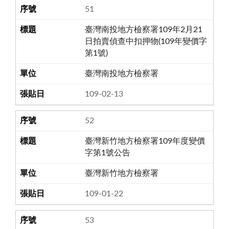
51
臺灣南投地方檢察署109年2月21
日拍賣偵查中扣押物(109年變價字
第1號)
臺灣南投地方檢察署
109-02-13
52
臺灣新竹地方檢察署109年度變價
字第1號公告
臺灣新竹地方檢察署
109-01-22
53