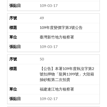
109-03-17
49
109年度變價字第3號公告
臺灣新竹地方檢察署
109-03-17
50
【公告】本署109年度執沒字第2
號扣押物「龍興1399號」大陸籍
抽砂船第二次拍賣
福建連江地方檢察署
109-02-17