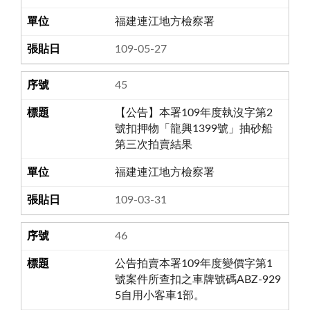
福建連江地方檢察署
109-05-27
45
【公告】本署109年度執沒字第2
號扣押物「龍興1399號」抽砂船
第三次拍賣結果
福建連江地方檢察署
109-03-31
46
公告拍賣本署109年度變價字第1
號案件所查扣之車牌號碼ABZ-929
5自用小客車1部。