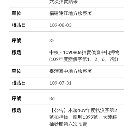
六次拍賣結果
福建連江地方檢察署
109-08-03
35
中檢 - 1090806拍賣偵查中扣押物
(109年度變價字第1、2、6、7號)
臺灣臺中地方檢察署
109-07-31
36
【公告】本署109年度執沒字第2
號扣押物「龍興1399號」大陸籍
抽砂船第六次拍賣