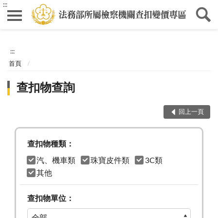
:::
:::
首頁
查扣物查詢
回上一頁
查扣物種類：
汽、機車類
珠寶皮件類
3C類
其他
查扣物單位：